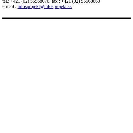
tel.: +421 (02) 55568070, fax : +421 (02) 55568060
e-mail :
infosprojekt@infosprojekt.sk