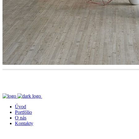
Úvod
Portfólio
O nás
Kontakty