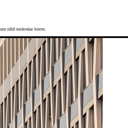
uam nihil molestiae lorem.