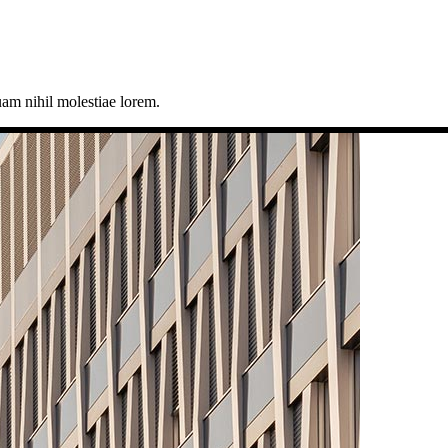
uam nihil molestiae lorem.