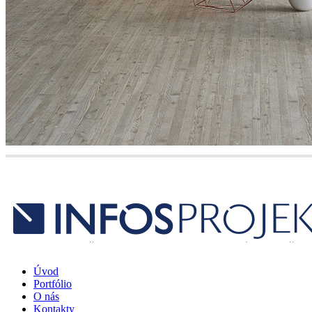
Úvod
Portfólio
O nás
Kontakty