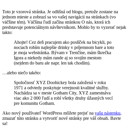
Toto je vzorová stránka. Je odlišná od blogu, pretože zostane na
jednom mieste a zobrazí sa vo vašej navigácii na stránkach (vo
väčšine tém). Väčšina ľudí začína stránkou O nás, ktorá ich
predstavuje potenciálnym návštevníkom. Mohlo by to vyzerať nejak
takto:
Ahojte! Cez deň pracujem ako poslíček na bicykli, po
nociach robím najlepšie drinky v príjemnom bare a toto
je moja webstránka. Bývam v Trenčíne, mám škrečka
Igora a niekedy mám rande aj so svojím mestom
(nejdem do baru ale napr. len tak chodím).
…alebo niečo takéto:
Spoločnosť XYZ Doohickey bola založená v roku
1971 a odvtedy poskytuje verejnosti kvalitné služby.
Nachádza sa v meste Gotham City, XYZ zamestnáva
viac ako 2 000 ľudí a robí všetky druhy úžasných vecí
pre komunitu Gotham.
Ako nový používateľ WordPress môžete prejsť na
vašu nástenku
,
zmazať túto stránku a vytvoriť nové stránky pre váš obsah. Bavte
sa!