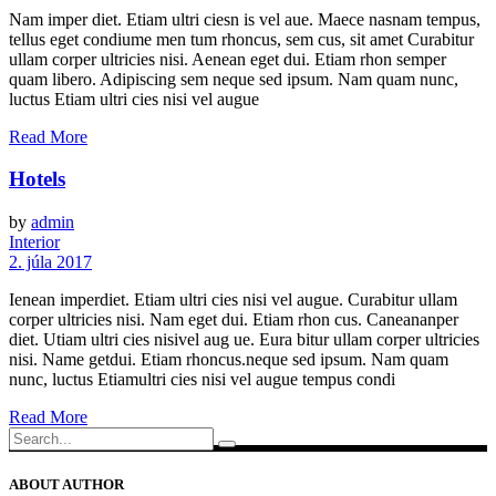
Nam imper diet. Etiam ultri ciesn is vel aue. Maece nasnam tempus,
tellus eget condiume men tum rhoncus, sem cus, sit amet Curabitur
ullam corper ultricies nisi. Aenean eget dui. Etiam rhon semper
quam libero. Adipiscing sem neque sed ipsum. Nam quam nunc,
luctus Etiam ultri cies nisi vel augue
Read More
Hotels
by
admin
Interior
2. júla 2017
Ienean imperdiet. Etiam ultri cies nisi vel augue. Curabitur ullam
corper ultricies nisi. Nam eget dui. Etiam rhon cus. Caneananper
diet. Utiam ultri cies nisivel aug ue. Eura bitur ullam corper ultricies
nisi. Name getdui. Etiam rhoncus.neque sed ipsum. Nam quam
nunc, luctus Etiamultri cies nisi vel augue tempus condi
Read More
Search
for:
ABOUT AUTHOR