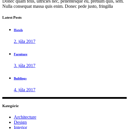
Donec quam felis, ultricies nec, pellentesque eu, pretium quis, sem.
Nulla consequat massa quis enim. Donec pede justo, fringilla
Latest Posts
Hotels
2. júla 2017
Furniture
3. júla 2017
Buildings
4. júla 2017
Kategórie
Architecture
Design
Interior